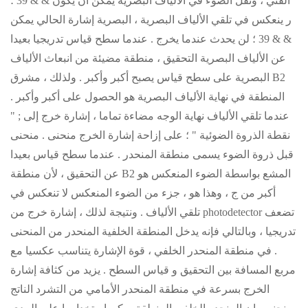
الفني ، ونقل الضوء في الألياف البصرية يمكن أن يكون & & 39 ؛
ر ينعكس في تلقي الألياف البصرية ، البصرية إشارة الحالي يمكن
& & 39 ؛ لن يحدث عندما يخرج . عندما
سطح قياس تدريجيا بعيدا
عن الألياف البصرية التحقيق ، منطقة مضيئة من انبعاث الألياف
البصرية على سطح قياس يصبح أكبر وأكبر . ولذلك ، مشرق B2
المنطقة في نهاية الألياف البصرية هو الحصول على أكبر وأكبر .
عندما تلقي الألياف نهاية الوجه مضاءة تماما ، إشارة خرج إلى ; "
نقطة الذروة الضوئية " ؛ على إزاحة إشارة الخرج منحنى . منحنى
قبل ذروة الضوء يسمى منطقة المنحدر . عندما
سطح قياس بعيدا
عن التحقيق ، لأن منطقة B2 المشع بواسطة الضوء المنعكس هو
أكبر من ج ، وهذا هو ، جزء من الضوء المنعكس لا تنعكس في
تلقي الألياف . ونتيجة لذلك ، إشارة خرج من photodetector تضعف
تدريجيا ، وبالتالي فإنه يدخل المنطقة الخلفية المنحدر من المنحنى
.
في منطقة المنحدر الخلفي ، قوة الإشارة يتناسب عكسيا مع
مربع المسافة بين التحقيق و قياس السطح .
يزيد من كثافة إشارة
الخرج بسرعة في منطقة المنحدر الأمامي من التشرد الناتج