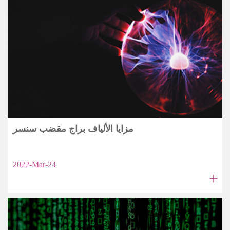
مزايا الألياف براج مقضب سنسر
2022-Mar-24
+