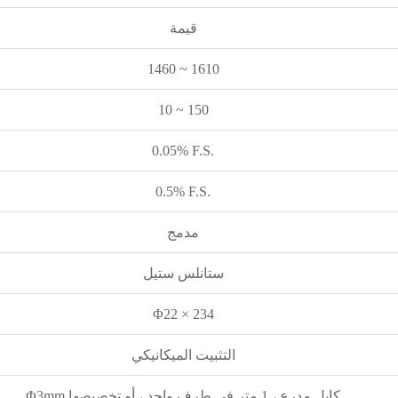
قيمة
1460 ~ 1610
10 ~ 150
0.05% F.S.
0.5% F.S.
مدمج
ستانلس ستيل
Φ22 × 234
التثبيت الميكانيكي
Φ3mm كابل مدرع ، 1 متر في طرف واحد ، أو تخصيصها