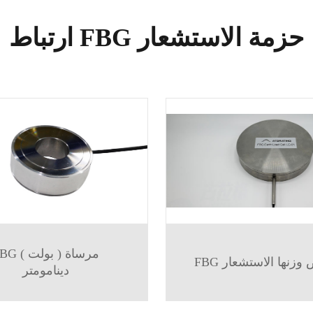
ارتباط FBG حزمة الاستشعار
FBG مرساة ( ب
أرض وزنها الاستشعار
دينامومتر