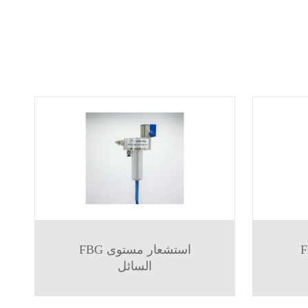
ولت )
FBG استشعار مستوى
السائل