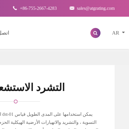

+86-755-2667-4283

sales@atgrating.com
AR
اتصل 
FBG التشرد الاستشع
ال
التسوية ، والتشريد والانهيارات الأرضية الهيكلية الحزم