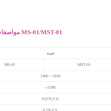
مواصفات الألياف براج مقضب سلالة الاستشعار MS-01/MST-01
قيمة
MS-01
MST-01
1460 ~ 1610
±1500
0.01% F.S.
0.1% F.S.