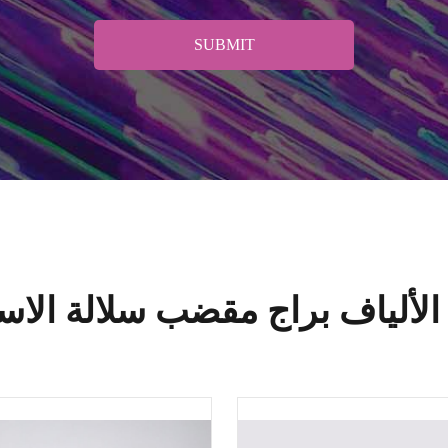
SUBMIT
 الألياف براج مقضب سلالة الاس