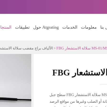
بنا
معلومات
الخدمات
حول Atgrating
تطبيقات
المنتج
لاستشعار MS-01/MST-01
الألياف براج مقضب سلالة الاستشع
سطح جبل FBG سلالة الاستشعار MS-01/MST-01 يمكن أن تلبي متطلبات قياس الضغط في
نة أو الصلب وغيرها من مواقع الرصد