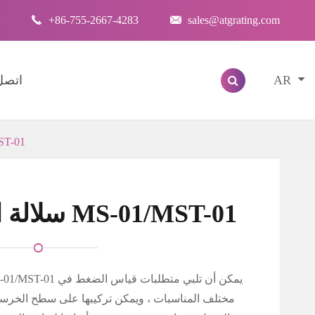

+86-755-2667-4283

sales@atgrating.com
AR
اتصل 
FBG سلالة ا
FBG سلالة الاستشعار MS-01/MST-01
مختلف المناسبات ، ويمكن تركيبها على سطح الخرسا