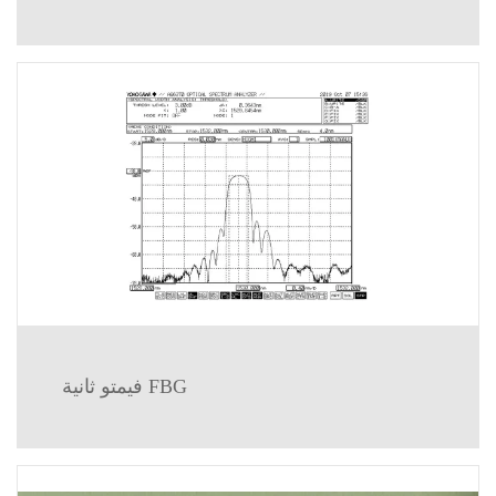
فيمتو ثانية FBG