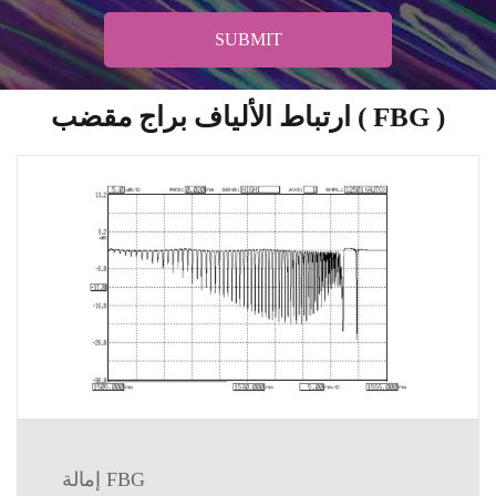
SUBMIT
ارتباط الألياف براج مقضب ( FBG )
إمالة FBG